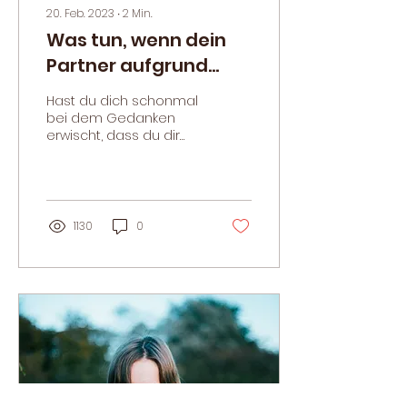
20. Feb. 2023
∙
2
Min.
Was tun, wenn dein
Partner aufgrund
seiner Verlustangst
Hast du dich schonmal
bei seinem Kind nicht
bei dem Gedanken
erwischt, dass du dir
"durchgreift"?
wünschen würdest,
dass dein Partner bei
seinem Kind mehr
durchgreift? Dass...
1130
0