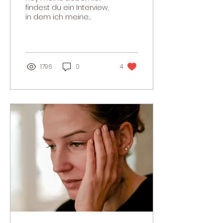
findest du ein Interview,
in dem ich meine
besten Tipps für
Bonusmamas wie dich
teile. Ich hoffe, auch für
dich ist...
1796
0
4