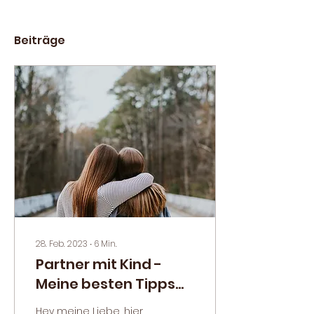
Beiträge
28. Feb. 2023
∙
6
Min.
Partner mit Kind -
Meine besten Tipps
für Stiefmamas
Hey meine Liebe, hier